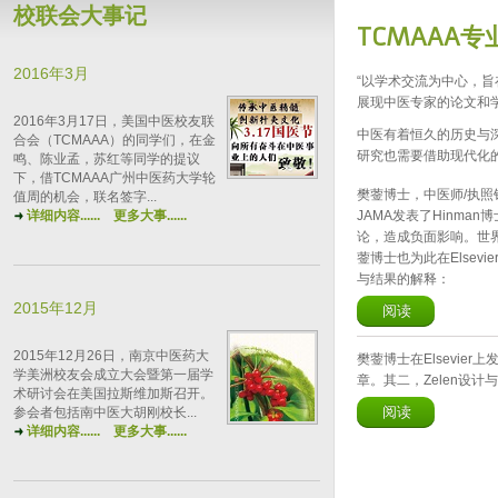
校联会大事记
TCMAAA专
2016年3月
“以学术交流为中心，旨
展现中医专家的论文和
2016年3月17日，美国中医校友联
中医有着恒久的历史与
合会（TCMAAA）的同学们，在金
研究也需要借助现代化
鸣、陈业孟，苏红等同学的提议
下，借TCMAAA广州中医药大学轮
樊蓥博士，中医师/执照针
值周的机会，联名签字...
详细内容......
更多大事......
JAMA发表了Hinm
论，造成负面影响。世
蓥博士也为此在Else
与结果的解释：
2015年12月
阅读
2015年12月26日，南京中医药大
樊蓥博士在Elsevie
学美洲校友会成立大会暨第一届学
章。其二，Zelen设计
术研讨会在美国拉斯维加斯召开。
阅读
参会者包括南中医大胡刚校长...
详细内容......
更多大事......